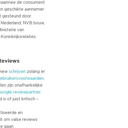
waarmee de consument
en geschikte aannemer
rdt gesteund door
Nederland, NVB bouw,
nisterie van
 Reviews
eview
schrijven
zolang er
ebruikersvoorwaarden
.
len zijn onafhankelijke
Google
reviewpartner
.
s of juist kritisch –
tiseerde en
it om valse reviews
te gaan.