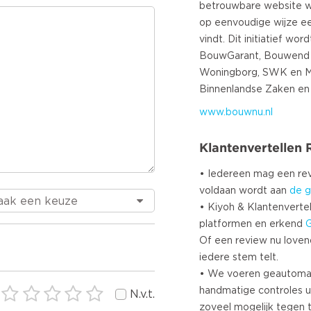
betrouwbare website 
op eenvoudige wijze e
vindt. Dit initiatief wo
BouwGarant, Bouwend 
Woningborg, SWK en Mi
www.bouwnu.nl
Klantenvertellen
• Iedereen mag een r
voldaan wordt aan
de g
• Kiyoh & Klantenvertel
platformen en erkend
Of een review nu lovend i
iedere stem telt.
• We voeren geautoma
handmatige controles u
N.v.t.
zoveel mogelijk tegen 