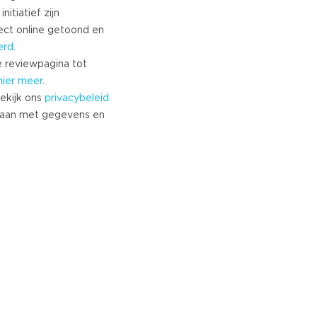
nitiatief zijn
ect online getoond en
erd
.
 reviewpagina tot
hier meer
.
ekijk ons
privacybeleid
aan met gegevens en