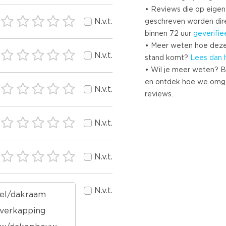
• Reviews die op eigen i
N.v.t.
geschreven worden dir
binnen 72 uur
geverifie
• Meer weten hoe deze
N.v.t.
stand komt?
Lees dan 
• Wil je meer weten? B
en ontdek hoe we omg
N.v.t.
reviews.
N.v.t.
N.v.t.
N.v.t.
el/dakraam
overkapping