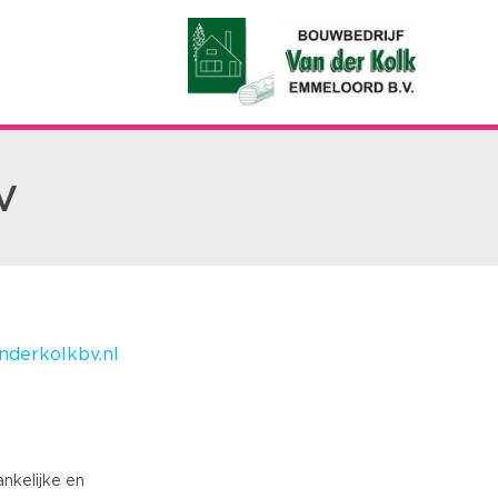
V
derkolkbv.nl
nkelijke en