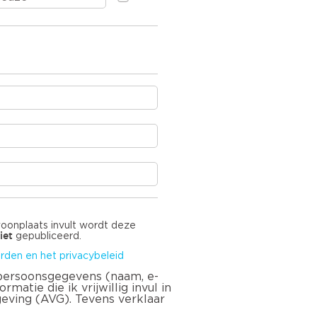
len
vingsschade
e
woonplaats invult wordt deze
iet
gepubliceerd.
rden en het privacybeleid
 persoonsgegevens (naam, e-
matie die ik vrijwillig invul in
geving (AVG). Tevens verklaar