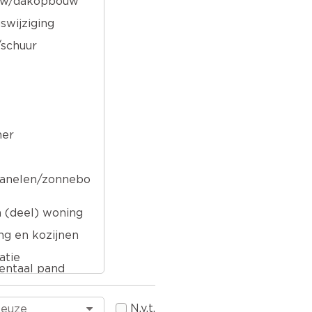
w/dakopbouw
swijziging
schuur
er
anelen/zonnebo
n (deel) woning
ng en kozijnen
atie
ntaal pand
oud/service
N.v.t.