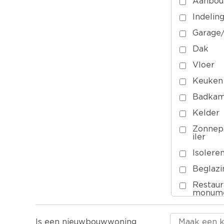
Aanbou
Indeling
Garage/
Dak
Vloer
Keuken
Badkam
Kelder
Zonnep
iler
Isolere
Beglazi
Restaur
monume
Onderh
Is een nieuwbouwwoning