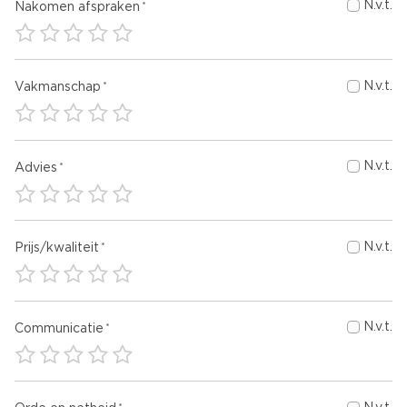
N.v.t.
Nakomen afspraken
N.v.t.
Vakmanschap
N.v.t.
Advies
N.v.t.
Prijs/kwaliteit
N.v.t.
Communicatie