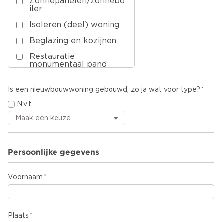
Zonnepanelen/zonnebo
iler
Isoleren (deel) woning
Beglazing en kozijnen
Restauratie
monumentaal pand
Onderhoud/service
Is een nieuwbouwwoning gebouwd, zo ja wat voor type?
Herstellen
aardbevingsschade
N.v.t.
Overige
Persoonlijke gegevens
Voornaam
Plaats