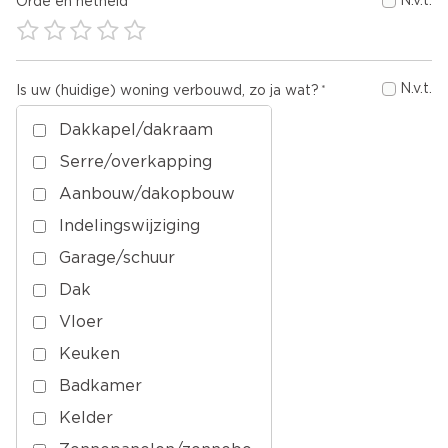
N.v.t.
Orde en netheid
N.v.t.
Is uw (huidige) woning verbouwd, zo ja wat?
Dakkapel/dakraam
Serre/overkapping
Aanbouw/dakopbouw
Indelingswijziging
Garage/schuur
Dak
Vloer
Keuken
Badkamer
Kelder